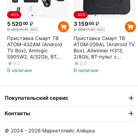
-40%
-40%
5 520
₽
3 159
₽
00
00
9 200
₽
5 264
₽
00
00
-40%
-40%
Приставка Смарт ТВ
Приставка Смарт ТВ
ATOM-432AM (Android
ATOM-208AL (Android TV
TV Box), Amlogic
Box), Allwinner H313,
S905W2, 4/32Gb, ВТ,
2/8Gb, BT-пульт с
дисплей, АTOM
микроф. АTOM
0.0
0.0
В наличии
В наличии
Покупательский сервис
Контакты
© 2024 - 2026 Маркетплейс Алёшка