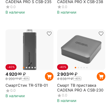
CADENA PRO S CSB-235
CADENA PRO X CSB-238
0.0
0.0
В наличии
В наличии
-40%
-40%
4 920
₽
2 903
₽
00
00
8 200
₽
4 838
₽
00
00
-40%
-40%
СмартСтик TR-STB-01
Смарт ТВ приставка
CADENA PRO A CSB-230
0.0
0.0
В наличии
В наличии