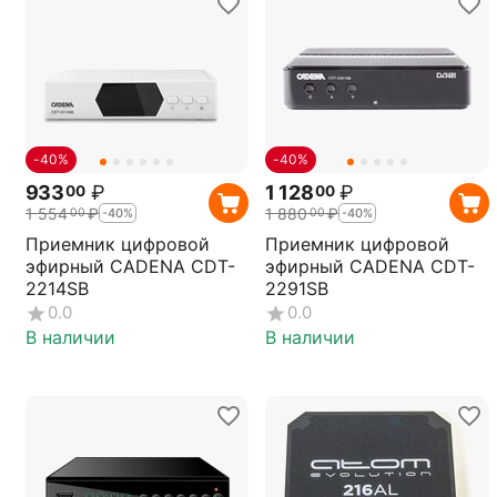
-40%
-40%
933
₽
1 128
₽
00
00
1 554
₽
1 880
₽
00
00
-40%
-40%
Приемник цифровой
Приемник цифровой
эфирный CADENA CDT-
эфирный CADENA CDT-
2214SB
2291SB
0.0
0.0
В наличии
В наличии