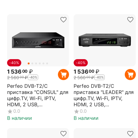
-40%
-40%
1 536
₽
1 536
₽
00
00
2 560
₽
2 560
₽
00
00
-40%
-40%
Perfeo DVB-T2/C
Perfeo DVB-T2/C
приставка "CONSUL" для
приставка "LEADER" для
цифр.TV, Wi-Fi, IPTV,
цифр.TV, Wi-Fi, IPTV,
HDMI, 2 USB,
HDMI, 2 USB,
DolbyDigital, пульт ДУ
DolbyDigital, пульт ДУ
0.0
0.0
В наличии
В наличии