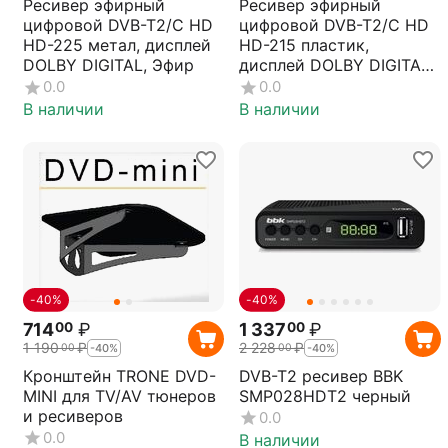
Ресивер эфирный
Ресивер эфирный
цифровой DVB-T2/C HD
цифровой DVB-T2/C HD
HD-225 метал, дисплей
HD-215 пластик,
DOLBY DIGITAL, Эфир
дисплей DOLBY DIGITAL,
Эфир
0.0
0.0
В наличии
В наличии
-40%
-40%
714
₽
1 337
₽
00
00
1 190
₽
2 228
₽
00
00
-40%
-40%
Кронштейн TRONE DVD-
DVB-T2 ресивер BBK
MINI для TV/AV тюнеров
SMP028HDT2 черный
и ресиверов
0.0
0.0
В наличии