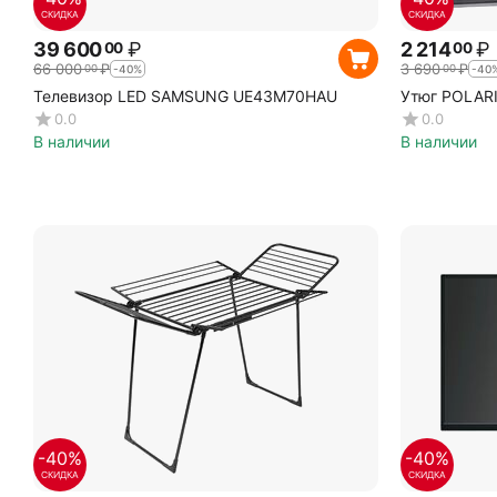
СКИДКА
СКИДКА
39 600
₽
2 214
₽
00
00
66 000
₽
3 690
₽
00
00
-40%
-40
Телевизор LED SAMSUNG UE43M70HAU
Утюг POLARI
0.0
0.0
В наличии
В наличии
-40%
-40%
СКИДКА
СКИДКА