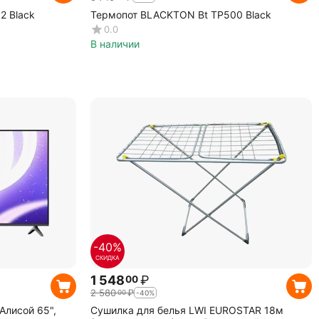
2 Black
Термопот BLACKTON Bt TP500 Black
0.0
В наличии
-40%
СКИДКА
1 548
₽
00
2 580
₽
00
-40%
Алисой 65",
Сушилка для белья LWI EUROSTAR 18м