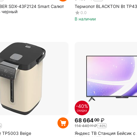
BER SDX-43F2124 Smart Салют
Термопот BLACKTON Bt TP43
s черный
0.0
В наличии
-40%
СКИДКА
68 664
₽
00
114 440
₽
00
%
-40%
 TP5003 Beige
Яндекс ТВ Станция Бейсик с 