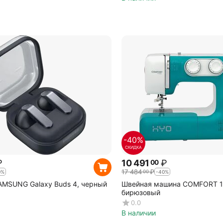
-40%
СКИДКА
₽
10 491
₽
00
17 484
₽
00
0%
-40%
AMSUNG Galaxy Buds 4, черный
Швейная машина COMFORT 
бирюзовый
0.0
В наличии