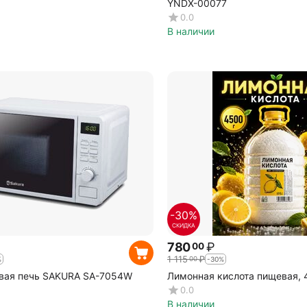
YNDX-00077
0.0
В наличии
-30%
СКИДКА
780
₽
00
1 115
₽
00
%
-30%
вая печь SAKURA SA-7054W
Лимонная кислота пищевая, 
0.0
В наличии