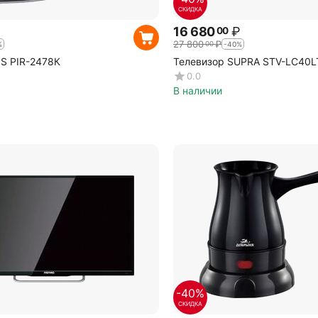
СКИДКА
16 680
₽
00
27 800
₽
00
%
-40%
S PIR-2478К
Телевизор SUPRA STV-LC40L
0.0
В наличии
-40%
СКИДКА