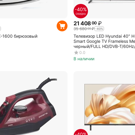
-40%
СКИДКА
21 408
₽
00
35 680
₽
00
-40%
E-1600 бирюзовый
Телевизор LED Hyundai 40" 
Smart Google TV Frameless Me
черный/FULL HD/DVB-T/60Hz
0.0
В наличии
-40%