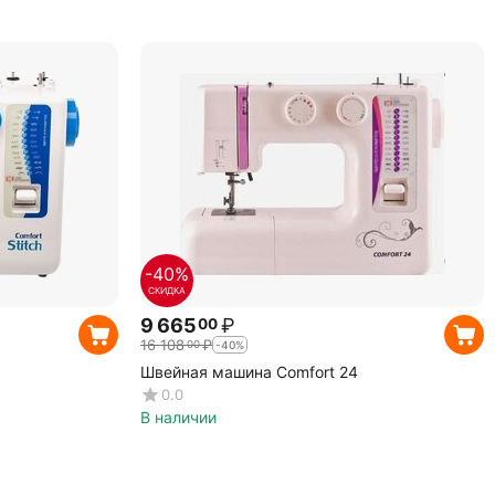
-40%
СКИДКА
9 665
₽
00
16 108
₽
00
-40%
Швейная машина Comfort 24
0.0
В наличии