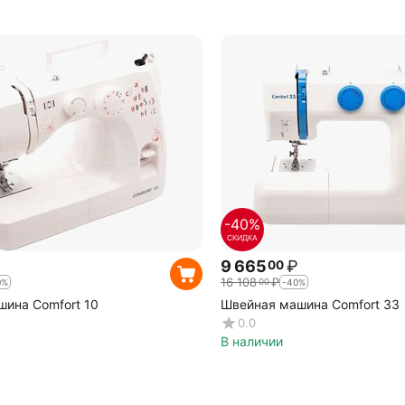
-40%
СКИДКА
9 665
₽
00
16 108
₽
00
0%
-40%
ина Comfort 10
Швейная машина Comfort 33
0.0
В наличии