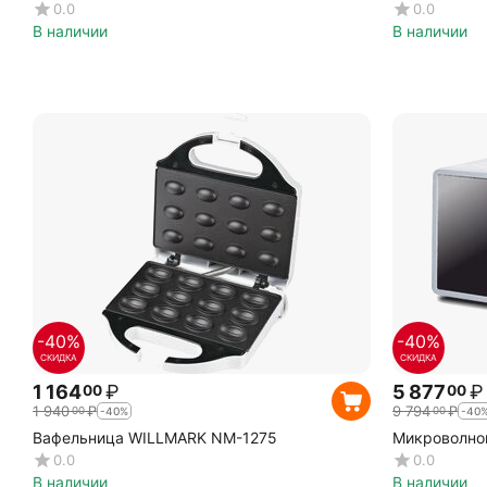
0.0
0.0
В наличии
В наличии
-40%
-40%
СКИДКА
СКИДКА
1 164
₽
5 877
₽
00
00
1 940
₽
9 794
₽
00
00
-40%
-40
Вафельница WILLMARK NM-1275
Микроволно
0.0
0.0
В наличии
В наличии