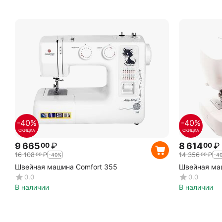
-40%
-40%
СКИДКА
СКИДКА
9 665
₽
8 614
₽
00
00
16 108
₽
14 356
₽
00
00
-40%
-4
Швейная машина Comfort 355
Швейная маш
0.0
0.0
В наличии
В наличии