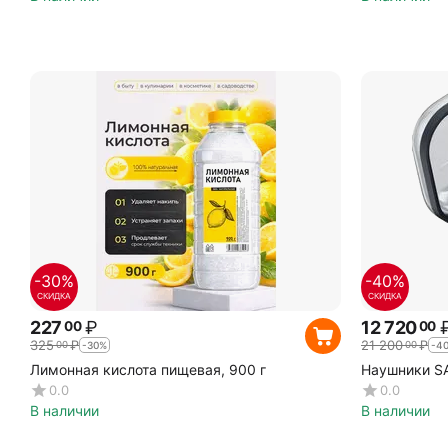
-30%
-40%
СКИДКА
СКИДКА
227
₽
12 720
00
00
325
₽
21 200
₽
00
00
-30%
-4
Лимонная кислота пищевая, 900 г
Наушники S
0.0
0.0
В наличии
В наличии