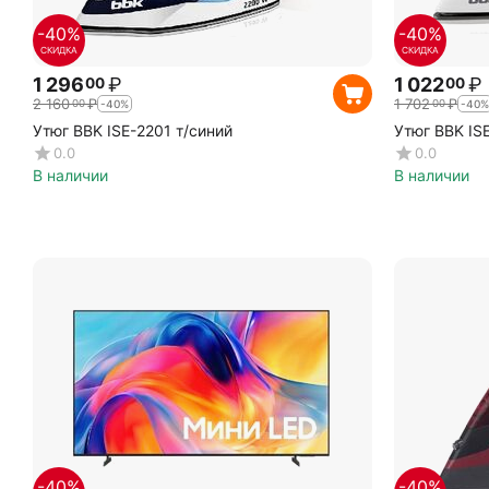
-40%
-40%
СКИДКА
СКИДКА
1 296
₽
1 022
₽
00
00
2 160
₽
1 702
₽
00
00
-40%
-40%
Утюг BBK ISE-2201 т/синий
Утюг BBK IS
0.0
0.0
В наличии
В наличии
-40%
-40%