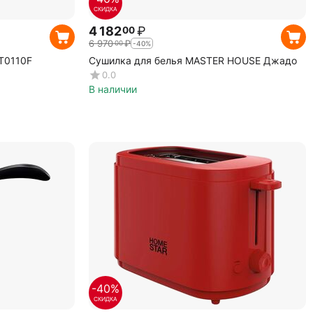
СКИДКА
4 182
₽
00
6 970
₽
00
-40%
T0110F
Сушилка для белья MASTER HOUSE Джадо
0.0
В наличии
-40%
СКИДКА