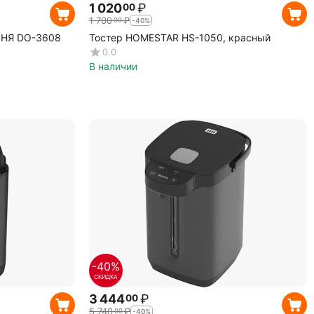
1 020
₽
00
1 700
₽
00
-40%
ЫНЯ DO-3608
Тостер HOMESTAR HS-1050, красный
0.0
В наличии
-40%
СКИДКА
3 444
₽
00
5 740
₽
00
-40%