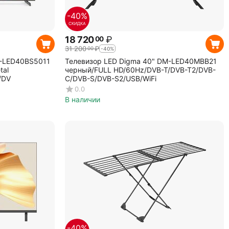
-40%
СКИДКА
18 720
₽
00
31 200
₽
00
-40%
H-LED40BS5011
Телевизор LED Digma 40" DM-LED40MBB21
tal
черный/FULL HD/60Hz/DVB-T/DVB-T2/DVB-
/DV
C/DVB-S/DVB-S2/USB/WiFi
0.0
В наличии
-40%