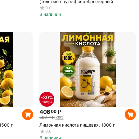
(толстые прутья) серебро,черный
0.0
В наличии
-30%
СКИДКА
406
₽
00
580
₽
00
-30%
4500 г
Лимонная кислота пищевая, 1800 г
0.0
В наличии