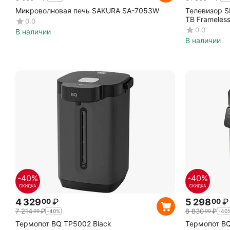
Микроволновая печь SAKURA SA-7053W
Телевизор S
ТВ Frameles
0.0
0.0
В наличии
В наличии
-40%
-40%
СКИДКА
СКИДКА
4 329
₽
5 298
₽
00
00
7 214
₽
8 830
₽
00
00
-40%
-40
Термопот BQ TP5002 Black
Термопот BQ