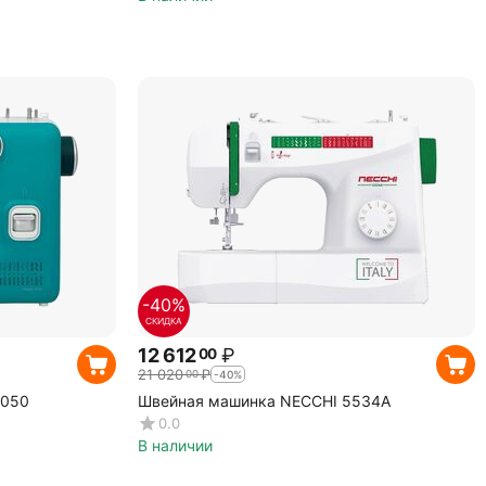
-40%
СКИДКА
12 612
₽
00
21 020
₽
00
-40%
1050
Швейная машинка NECCHI 5534А
0.0
В наличии