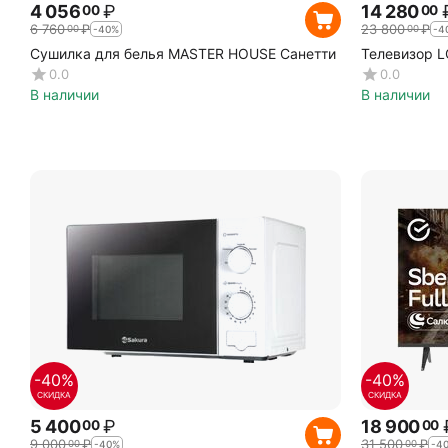
4 056
₽
14 280
00
00
6 760
₽
23 800
₽
00
00
-40%
-4
Сушилка для белья MASTER HOUSE Санетти
Телевизор 
0.0
0.0
В наличии
В наличии
-40%
-40%
СКИДКА
СКИДКА
5 400
₽
18 900
00
00
9 000
₽
31 500
₽
00
00
-40%
-4