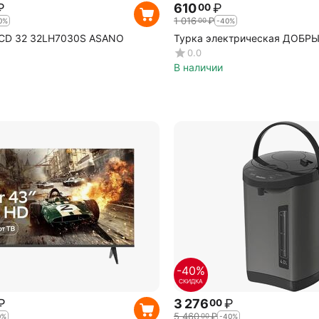
₽
610
₽
00
1 016
₽
00
0%
-40%
LCD 32 32LH7030S ASANO
Турка электрическая ДОБР
0.0
В наличии
-40%
СКИДКА
₽
3 276
₽
00
5 460
₽
00
0%
-40%