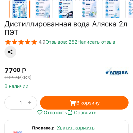
Дистиллированная вода Аляска 2л
ПЭТ
4.9
Отзывов: 252
Написать отзыв
77
₽
00
110
₽
00
-30%
В наличии
+
−
В корзину
Отложить
Сравнить
Хватит кормить
Продавец: