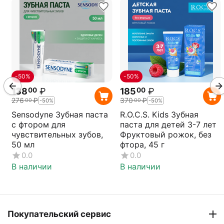
-50%
-50%
138
₽
185
₽
00
00
276
₽
370
₽
00
00
-50%
-50%
Sensodyne Зубная паста
R.O.C.S. Kids Зубная
с фтором для
паста для детей 3-7 лет
чувствительных зубов,
Фруктовый рожок, без
50 мл
фтора, 45 г
0.0
0.0
В наличии
В наличии
Покупательский сервис