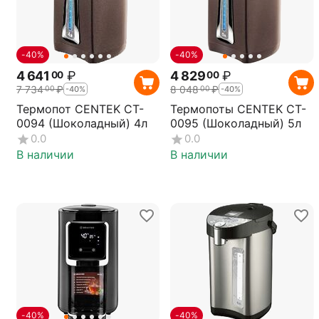
-40%
-40%
4 641
₽
4 829
₽
00
00
7 734
₽
8 048
₽
00
00
-40%
-40%
Термопот CENTEK CT-
Термопоты CENTEK CT-
0094 (Шоколадный) 4л
0095 (Шоколадный) 5л
0.0
0.0
В наличии
В наличии
-40%
-40%