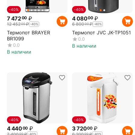
-40%
-40%
7 472
₽
4 080
₽
00
00
12 452
₽
6 800
₽
00
00
-40%
-40%
Термопот BRAYER
Термопот JVC JK-TP1051
BR1099
0.0
0.0
В наличии
В наличии
-40%
-40%
4 440
₽
3 720
₽
00
00
7 400
₽
6 200
₽
00
00
-40%
-40%