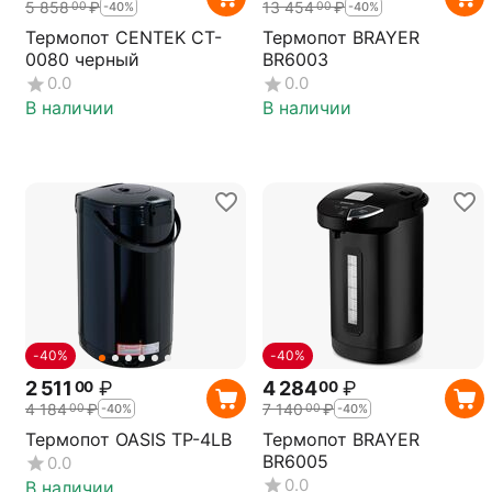
5 858
₽
13 454
₽
00
00
-40%
-40%
Термопот CENTEK CT-
Термопот BRAYER
0080 черный
BR6003
0.0
0.0
В наличии
В наличии
-40%
-40%
2 511
₽
4 284
₽
00
00
4 184
₽
7 140
₽
00
00
-40%
-40%
Термопот OASIS TP-4LB
Термопот BRAYER
BR6005
0.0
0.0
В наличии