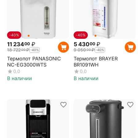
-40%
-40%
11 234
₽
5 430
₽
00
00
18 722
₽
9 050
₽
00
00
-40%
-40%
Термопот PANASONIC
Термопот BRAYER
NC-EG3000WTS
BR1091WH
0.0
0.0
В наличии
В наличии