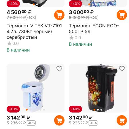
-40%
-40%
4 560
₽
3 600
₽
00
00
7 600
₽
6 000
₽
00
00
-40%
-40%
Термопот VITEK VT-7101
Термопот ECON ECO-
4.2л. 730Вт черный/
500TP 5л
серебристый
0.0
0.0
В наличии
В наличии
-40%
-40%
3 142
₽
3 142
₽
00
00
5 236
₽
5 236
₽
00
00
-40%
-40%