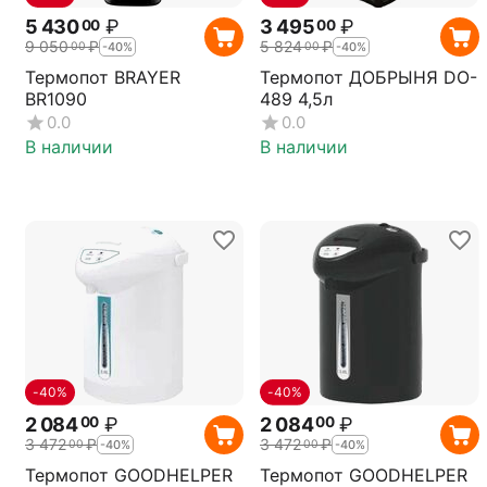
5 430
₽
3 495
₽
00
00
9 050
₽
5 824
₽
00
00
-40%
-40%
Термопот BRAYER
Термопот ДОБРЫНЯ DO-
BR1090
489 4,5л
0.0
0.0
В наличии
В наличии
-40%
-40%
2 084
₽
2 084
₽
00
00
3 472
₽
3 472
₽
00
00
-40%
-40%
Термопот GOODHELPER
Термопот GOODHELPER