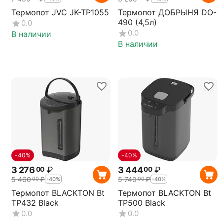
Термопот JVC JK-TP1055
Термопот ДОБРЫНЯ DO-
490 (4,5л)
0.0
0.0
В наличии
В наличии
-40%
-40%
3 276
₽
3 444
₽
00
00
5 460
₽
5 740
₽
00
00
-40%
-40%
Термопот BLACKTON Bt
Термопот BLACKTON Bt
TP432 Black
TP500 Black
0.0
0.0