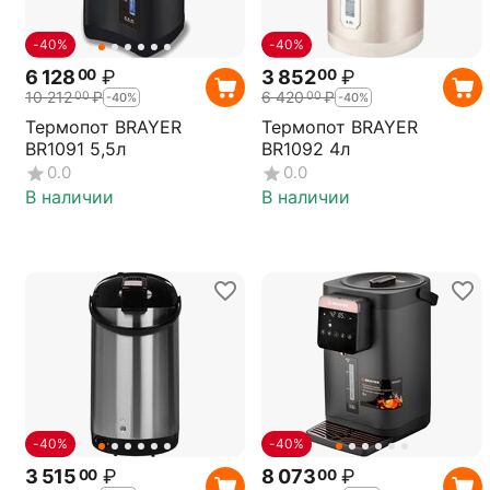
-40%
-40%
6 128
₽
3 852
₽
00
00
10 212
₽
6 420
₽
00
00
-40%
-40%
Термопот BRAYER
Термопот BRAYER
BR1091 5,5л
BR1092 4л
0.0
0.0
В наличии
В наличии
-40%
-40%
3 515
₽
8 073
₽
00
00