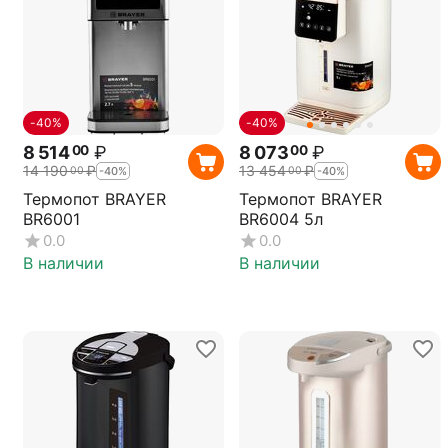
-40%
-40%
8 514
₽
8 073
₽
00
00
14 190
₽
13 454
₽
00
00
-40%
-40%
Термопот BRAYER
Термопот BRAYER
BR6001
BR6004 5л
0.0
0.0
В наличии
В наличии