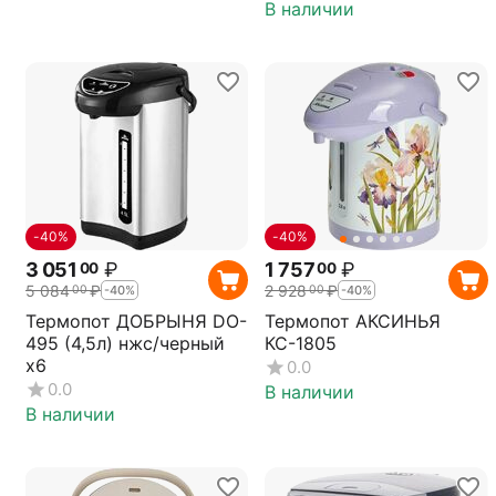
В наличии
-40%
-40%
3 051
₽
1 757
₽
00
00
5 084
₽
2 928
₽
00
00
-40%
-40%
Термопот ДОБРЫНЯ DO-
Термопот АКСИНЬЯ
495 (4,5л) нжс/черный
КС-1805
х6
0.0
0.0
В наличии
В наличии