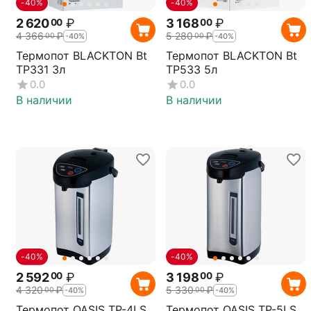
-40%
-40%
2 620
₽
3 168
₽
00
00
4 366
₽
5 280
₽
00
00
-40%
-40%
Термопот BLACKTON Bt
Термопот BLACKTON Bt
TP331 3л
TP533 5л
0.0
0.0
В наличии
В наличии
-40%
-40%
2 592
₽
3 198
₽
00
00
4 320
₽
5 330
₽
00
00
-40%
-40%
Термопот OASIS TP-4LS
Термопот OASIS TP-5LS