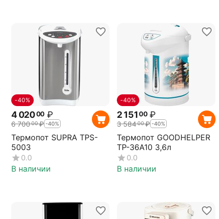
-40%
-40%
4 020
₽
2 151
₽
00
00
6 700
₽
3 584
₽
00
00
-40%
-40%
Термопот SUPRA TPS-
Термопот GOODHELPER
5003
TP-36A10 3,6л
0.0
0.0
В наличии
В наличии