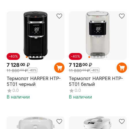
-40%
-40%
7 128
₽
7 128
₽
00
00
11 880
₽
11 880
₽
00
00
-40%
-40%
Термопот HARPER HTP-
Термопот HARPER HTP-
5T01 черный
5T01 белый
0.0
0.0
В наличии
В наличии