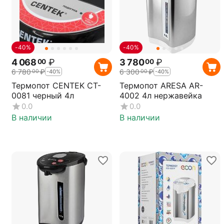
-40%
-40%
4 068
₽
3 780
₽
00
00
6 780
₽
6 300
₽
00
00
-40%
-40%
Термопот CENTEK CT-
Термопот ARESA AR-
0081 черный 4л
4002 4л нержавейка
0.0
0.0
В наличии
В наличии