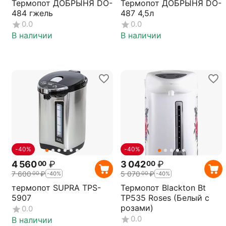
Термопот ДОБРЫНЯ DO-
Термопот ДОБРЫНЯ DO-
484 гжель
487 4,5л
0.0
0.0
В наличии
В наличии
-40%
-40%
4 560
₽
3 042
₽
00
00
7 600
₽
5 070
₽
00
00
-40%
-40%
термопот SUPRA TPS-
Термопот Blackton Bt
5907
TP535 Roses (Белый с
розами)
0.0
0.0
В наличии