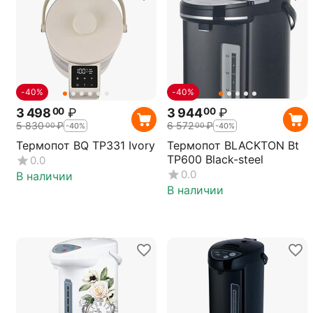
-40%
-40%
3 498
₽
3 944
₽
00
00
5 830
₽
6 572
₽
00
00
-40%
-40%
Термопот BQ TP331 Ivory
Термопот BLACKTON Bt
TP600 Black-steel
0.0
0.0
В наличии
В наличии