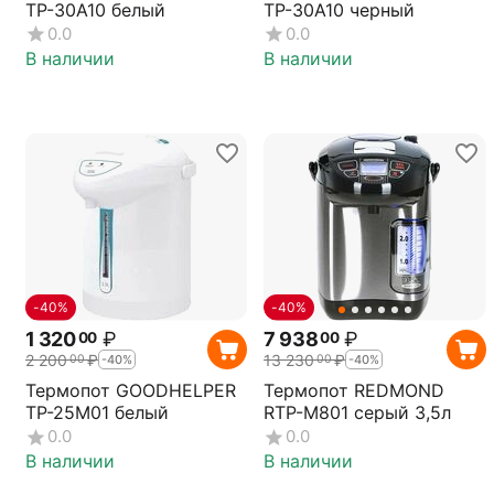
TP-30A10 белый
TP-30A10 черный
0.0
0.0
В наличии
В наличии
-40%
-40%
1 320
₽
7 938
₽
00
00
2 200
₽
13 230
₽
00
00
-40%
-40%
Термопот GOODHELPER
Термопот REDMOND
TP-25M01 белый
RTP-M801 серый 3,5л
0.0
0.0
В наличии
В наличии