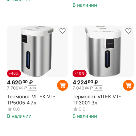
В наличии
-40%
-40%
4 620
₽
4 224
₽
00
00
7 700
₽
7 040
₽
00
00
-40%
-40%
Термопот VITEK VT-
Термопот VITEK VT-
TP5005 4,7л
TP3001 3л
0.0
0.0
В наличии
В наличии