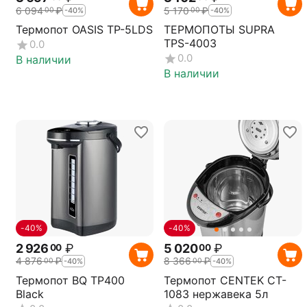
6 094
₽
5 170
₽
00
00
-40%
-40%
Термопот OASIS TP-5LDS
ТЕРМОПОТЫ SUPRA
TPS-4003
0.0
0.0
В наличии
В наличии
-40%
-40%
2 926
₽
5 020
₽
00
00
4 876
₽
8 366
₽
00
00
-40%
-40%
Термопот BQ TP400
Термопот CENTEK CT-
Black
1083 нержавека 5л