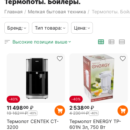
Термопоты. Бойлеры.
Главная
/
Мелкая бытовая техника
/
Термопоты. Бой
Бренд:
Тип товара:
Цена:
Высокие позиции выше
-40%
-40%
11 498
₽
2 538
₽
00
00
19 162
₽
4 230
₽
00
00
-40%
-40%
Термопот CENTEK CT-
Термопот ENERGY TP-
3200
601N 3л, 750 Вт