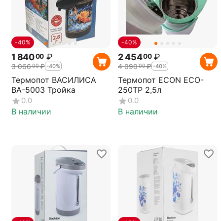
-40%
-40%
1 840
₽
2 454
₽
00
00
3 066
₽
4 090
₽
00
00
-40%
-40%
Термопот ВАСИЛИСА
Термопот ECON ECO-
ВА-5003 Тройка
250TP 2,5л
0.0
0.0
В наличии
В наличии