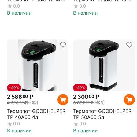
0.0
0.0
В наличии
В наличии
-40%
-40%
2 586
₽
2 300
₽
00
00
4 310
₽
3 832
₽
00
00
-40%
-40%
Термопот GOODHELPER
Термопот GOODHELPER
TP-40A05 4л
TP-50A05 5л
0.0
0.0
В наличии
В наличии