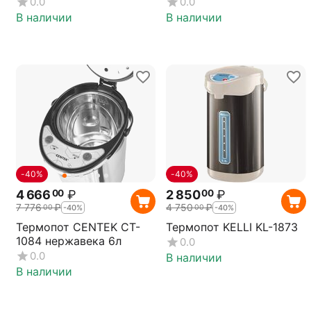
0.0
0.0
В наличии
В наличии
-40%
-40%
4 666
₽
2 850
₽
00
00
7 776
₽
4 750
₽
00
00
-40%
-40%
Термопот CENTEK CT-
Термопот KELLI KL-1873
1084 нержавека 6л
0.0
0.0
В наличии
В наличии