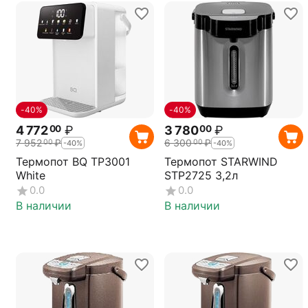
-40%
-40%
4 772
₽
3 780
₽
00
00
7 952
₽
6 300
₽
00
00
-40%
-40%
Термопот BQ TP3001
Термопот STARWIND
White
STP2725 3,2л
0.0
0.0
В наличии
В наличии