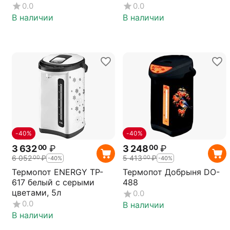
0.0
0.0
В наличии
В наличии
-40%
-40%
3 632
₽
3 248
₽
00
00
6 052
₽
5 413
₽
00
00
-40%
-40%
Термопот ENERGY TP-
Термопот Добрыня DO-
617 белый с серыми
488
цветами, 5л
0.0
0.0
В наличии
В наличии