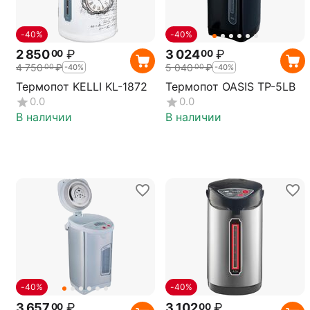
-40%
-40%
2 850
₽
3 024
₽
00
00
4 750
₽
5 040
₽
00
00
-40%
-40%
Термопот KELLI KL-1872
Термопот OASIS TP-5LB
0.0
0.0
В наличии
В наличии
-40%
-40%
3 657
₽
3 102
₽
00
00