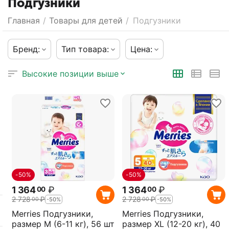
Подгузники
Главная
/
Товары для детей
/
Подгузники
Бренд:
Тип товара:
Цена:
Высокие позиции выше
-50%
-50%
1 364
₽
1 364
₽
00
00
2 728
₽
2 728
₽
00
00
-50%
-50%
Merries Подгузники,
Merries Подгузники,
размер M (6-11 кг), 56 шт
размер XL (12-20 кг), 40