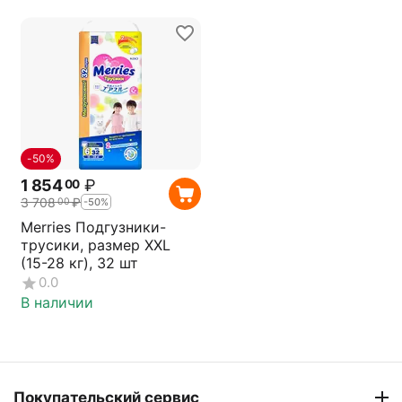
-50%
1 854
₽
00
3 708
₽
00
-50%
Merries Подгузники-
трусики, размер XXL
(15-28 кг), 32 шт
0.0
В наличии
Покупательский сервис